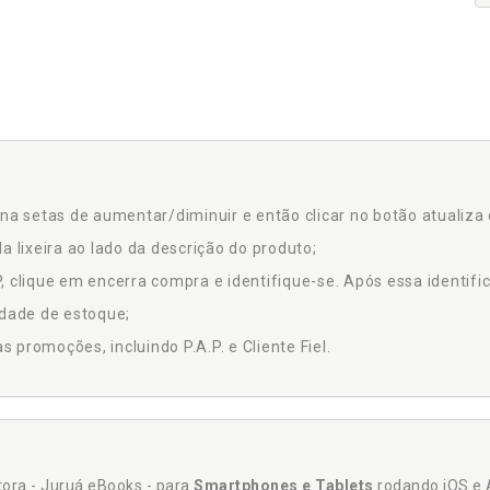
na setas de aumentar/diminuir e então clicar no botão atualiza 
a lixeira ao lado da descrição do produto;
 clique em encerra compra e identifique-se. Após essa identific
idade de estoque;
promoções, incluindo P.A.P. e Cliente Fiel.
itora - Juruá eBooks - para
Smartphones e Tablets
rodando iOS e 