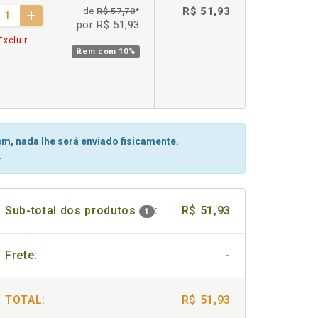
R$ 51,93
de
R$ 57,70
*
por R$ 51,93
Excluir
item com
10%
m, nada lhe será enviado fisicamente.
.
Sub-total dos produtos
:
R$ 51,93
1
Frete:
-
TOTAL:
R$ 51,93