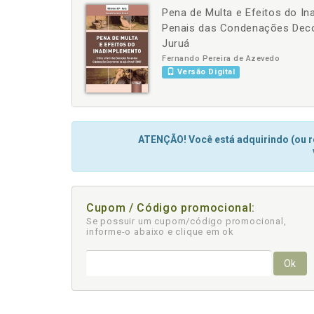
Pena de Multa e Efeitos do In
-
+
Penais das Condenações Decor
Juruá
Fernando Pereira de Azevedo
Versão Digital
ATENÇÃO! Você está adquirindo (ou re
Cupom / Código promocional:
Se possuir um cupom/código promocional,
informe-o abaixo e clique em ok
Ok