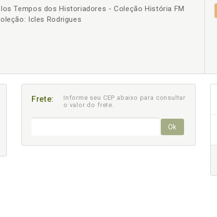
plos Tempos dos Historiadores - Coleção História FM
+
oleção: Icles Rodrigues
Informe seu CEP abaixo para consultar
Frete:
o valor do frete.
Ok