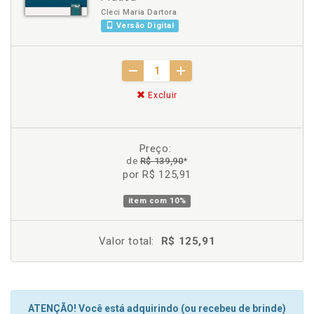
Cleci Maria Dartora
Versão Digital
Excluir
Preço:
de
R$ 139,90
*
por R$ 125,91
item com
10%
Valor total:
R$ 125,91
ATENÇÃO! Você está adquirindo (ou recebeu de brinde)