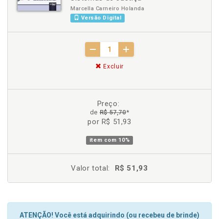
Marcella Carneiro Holanda
Versão Digital
Excluir
Preço:
de
R$ 57,70
*
por R$ 51,93
item com
10%
Valor total:
R$ 51,93
ATENÇÃO! Você está adquirindo (ou recebeu de brinde)