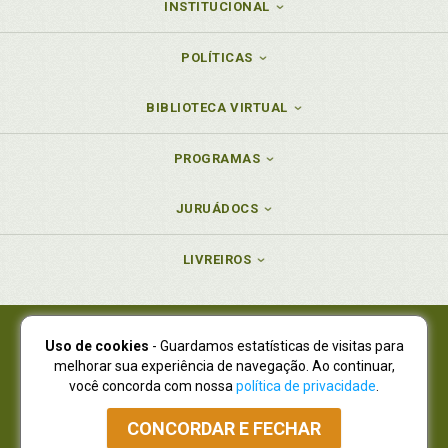
INSTITUCIONAL
POLÍTICAS
BIBLIOTECA VIRTUAL
PROGRAMAS
JURUÁDOCS
LIVREIROS
Uso de cookies
- Guardamos estatísticas de visitas para
Juruá Editora Ltda., CNPJ 77.535.508/0001-19
melhorar sua experiência de navegação. Ao continuar,
Juruá Informática Ltda., CNPJ 01.701.561/0001-80
você concorda com nossa
política de privacidade
.
NOVO ENDEREÇO:
R. Flávio Dallegrave, 7665, São Lourenço |
Curitiba - Paraná - CEP 82210-310
CONCORDAR E FECHAR
Atendimento: (41) 4009-3900
|
Vendas Atacado: (41) 4009-3939
|