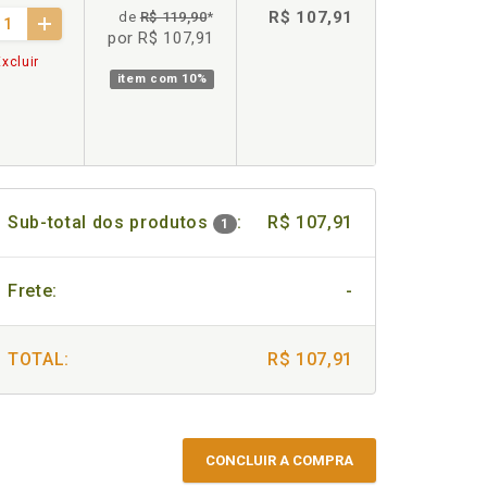
R$ 107,91
de
R$ 119,90
*
por R$ 107,91
xcluir
item com
10%
Sub-total dos produtos
:
R$ 107,91
1
Frete:
-
TOTAL:
R$ 107,91
CONCLUIR A COMPRA