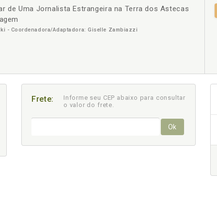
ar de Uma Jornalista Estrangeira na Terra dos Astecas
+
Viagem
ski - Coordenadora/Adaptadora: Giselle Zambiazzi
Informe seu CEP abaixo para consultar
Frete:
o valor do frete.
Ok