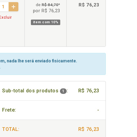
R$ 76,23
de
R$ 84,70
*
por R$ 76,23
Excluir
item com
10%
m, nada lhe será enviado fisicamente.
.
Sub-total dos produtos
:
R$ 76,23
1
Frete:
-
TOTAL:
R$ 76,23