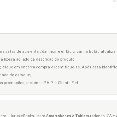
na setas de aumentar/diminuir e então clicar no botão atualiza 
a lixeira ao lado da descrição do produto;
 clique em encerra compra e identifique-se. Após essa identific
idade de estoque;
promoções, incluindo P.A.P. e Cliente Fiel.
itora - Juruá eBooks - para
Smartphones e Tablets
rodando iOS e 