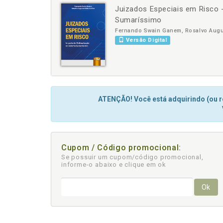
Juizados Especiais em Risco 
-
+
Sumaríssimo
Fernando Swain Ganem, Rosalvo Augus
Versão Digital
ATENÇÃO! Você está adquirindo (ou re
Cupom / Código promocional:
Se possuir um cupom/código promocional,
informe-o abaixo e clique em ok
Ok