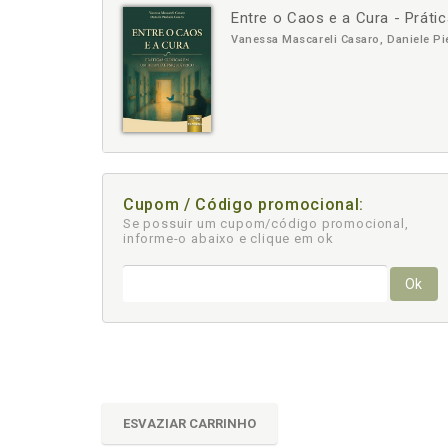
Entre o Caos e a Cura - Práti
-
+
Vanessa Mascareli Casaro, Daniele P
Cupom / Código promocional:
Se possuir um cupom/código promocional,
informe-o abaixo e clique em ok
Ok
ESVAZIAR CARRINHO