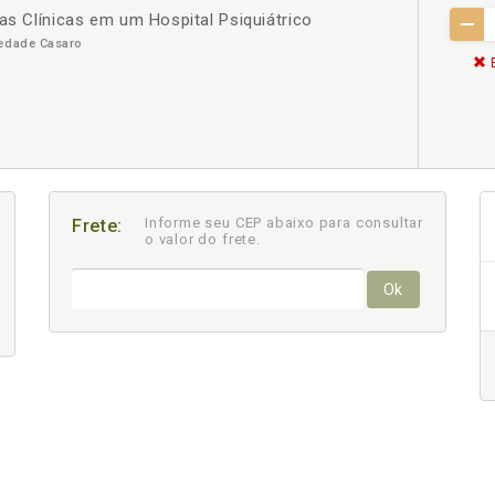
cas Clínicas em um Hospital Psiquiátrico
iedade Casaro
E
Informe seu CEP abaixo para consultar
Frete:
o valor do frete.
Ok