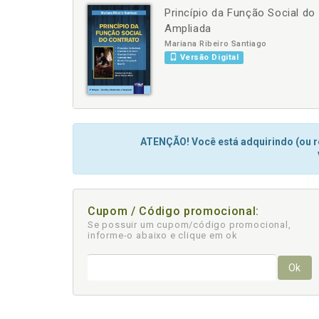
Princípio da Função Social do 
-
+
Ampliada
Mariana Ribeiro Santiago
Versão Digital
ATENÇÃO! Você está adquirindo (ou re
Cupom / Código promocional:
Se possuir um cupom/código promocional,
informe-o abaixo e clique em ok
Ok