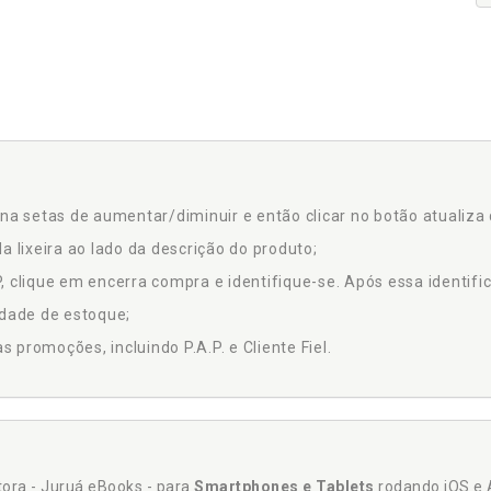
na setas de aumentar/diminuir e então clicar no botão atualiza 
a lixeira ao lado da descrição do produto;
 clique em encerra compra e identifique-se. Após essa identific
idade de estoque;
promoções, incluindo P.A.P. e Cliente Fiel.
itora - Juruá eBooks - para
Smartphones e Tablets
rodando iOS e 