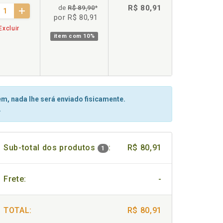
R$ 80,91
de
R$ 89,90
*
por R$ 80,91
Excluir
item com
10%
m, nada lhe será enviado fisicamente.
.
Sub-total dos produtos
:
R$ 80,91
1
Frete:
-
TOTAL:
R$ 80,91