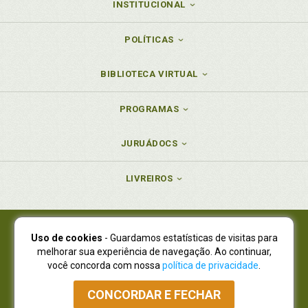
INSTITUCIONAL
POLÍTICAS
BIBLIOTECA VIRTUAL
PROGRAMAS
JURUÁDOCS
LIVREIROS
Uso de cookies
- Guardamos estatísticas de visitas para
Juruá Editora Ltda., CNPJ 77.535.508/0001-19
melhorar sua experiência de navegação. Ao continuar,
Juruá Informática Ltda., CNPJ 01.701.561/0001-80
você concorda com nossa
política de privacidade
.
NOVO ENDEREÇO:
R. Flávio Dallegrave, 7665, São Lourenço |
Curitiba - Paraná - CEP 82210-310
CONCORDAR E FECHAR
Atendimento: (41) 4009-3900
|
Vendas Atacado: (41) 4009-3939
|