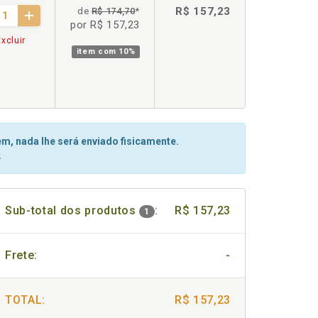
R$ 157,23
de
R$ 174,70
*
por R$ 157,23
xcluir
item com
10%
m, nada lhe será enviado fisicamente.
.
Sub-total dos produtos
:
R$ 157,23
1
Frete:
-
TOTAL:
R$ 157,23