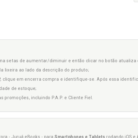
na setas de aumentar/diminuir e então clicar no botão atualiza 
a lixeira ao lado da descrição do produto;
 clique em encerra compra e identifique-se. Após essa identific
idade de estoque;
promoções, incluindo P.A.P. e Cliente Fiel.
itora - Juruá eBooks - para
Smartphones e Tablets
rodando iOS e 