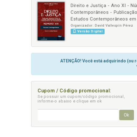
Direito e Justiça - Ano XI - 
-
+
Contemporâneos - Publicação 
Estudos Contemporâneos em
Organizador: David Vallespín Pérez
Versão Digital
ATENÇÃO! Você está adquirindo (ou re
Cupom / Código promocional:
Se possuir um cupom/código promocional,
informe-o abaixo e clique em ok
Ok