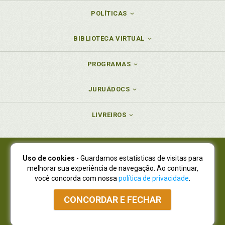
POLÍTICAS
BIBLIOTECA VIRTUAL
PROGRAMAS
JURUÁDOCS
LIVREIROS
Uso de cookies
- Guardamos estatísticas de visitas para
Juruá Editora Ltda., CNPJ 77.535.508/0001-19
melhorar sua experiência de navegação. Ao continuar,
Juruá Informática Ltda., CNPJ 01.701.561/0001-80
você concorda com nossa
política de privacidade
.
NOVO ENDEREÇO:
R. Flávio Dallegrave, 7665, São Lourenço |
Curitiba - Paraná - CEP 82210-310
CONCORDAR E FECHAR
Atendimento: (41) 4009-3900
|
Vendas Atacado: (41) 4009-3939
|
Atendimento via Whatsapp
NÃO DISPOMOS MAIS DE SHOWROOW