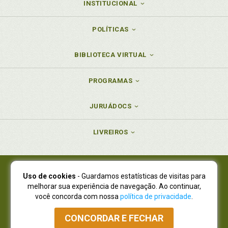
INSTITUCIONAL
POLÍTICAS
BIBLIOTECA VIRTUAL
PROGRAMAS
JURUÁDOCS
LIVREIROS
Uso de cookies
- Guardamos estatísticas de visitas para
Juruá Editora Ltda., CNPJ 77.535.508/0001-19
melhorar sua experiência de navegação. Ao continuar,
Juruá Informática Ltda., CNPJ 01.701.561/0001-80
você concorda com nossa
política de privacidade
.
NOVO ENDEREÇO:
R. Flávio Dallegrave, 7665, São Lourenço |
Curitiba - Paraná - CEP 82210-310
CONCORDAR E FECHAR
Atendimento: (41) 4009-3900
|
Vendas Atacado: (41) 4009-3939
|