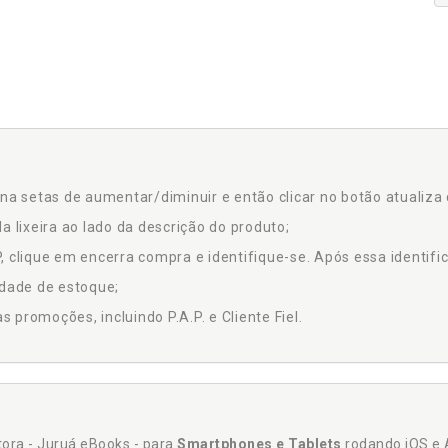
na setas de aumentar/diminuir e então clicar no botão atualiza 
a lixeira ao lado da descrição do produto;
 clique em encerra compra e identifique-se. Após essa identific
idade de estoque;
promoções, incluindo P.A.P. e Cliente Fiel.
itora - Juruá eBooks - para
Smartphones e Tablets
rodando iOS e 