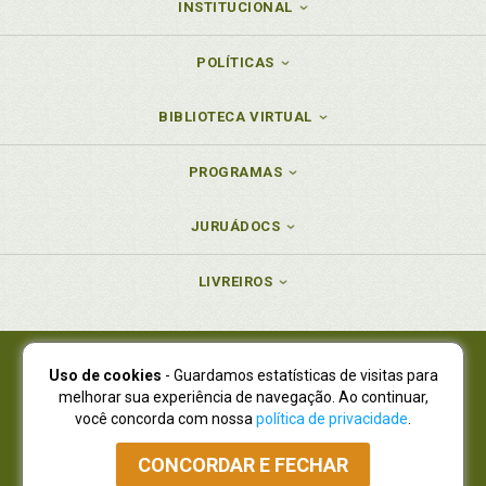
INSTITUCIONAL
POLÍTICAS
BIBLIOTECA VIRTUAL
PROGRAMAS
JURUÁDOCS
LIVREIROS
Uso de cookies
- Guardamos estatísticas de visitas para
Juruá Editora Ltda., CNPJ 77.535.508/0001-19
melhorar sua experiência de navegação. Ao continuar,
Juruá Informática Ltda., CNPJ 01.701.561/0001-80
você concorda com nossa
política de privacidade
.
NOVO ENDEREÇO:
R. Flávio Dallegrave, 7665, São Lourenço |
Curitiba - Paraná - CEP 82210-310
CONCORDAR E FECHAR
Atendimento: (41) 4009-3900
|
Vendas Atacado: (41) 4009-3939
|