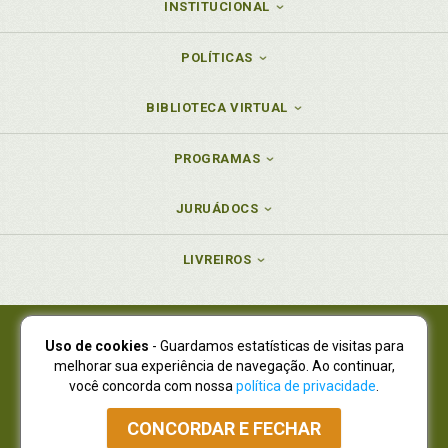
INSTITUCIONAL
POLÍTICAS
BIBLIOTECA VIRTUAL
PROGRAMAS
JURUÁDOCS
LIVREIROS
Uso de cookies
- Guardamos estatísticas de visitas para
Juruá Editora Ltda., CNPJ 77.535.508/0001-19
melhorar sua experiência de navegação. Ao continuar,
Juruá Informática Ltda., CNPJ 01.701.561/0001-80
você concorda com nossa
política de privacidade
.
NOVO ENDEREÇO:
R. Flávio Dallegrave, 7665, São Lourenço |
Curitiba - Paraná - CEP 82210-310
CONCORDAR E FECHAR
Atendimento: (41) 4009-3900
|
Vendas Atacado: (41) 4009-3939
|