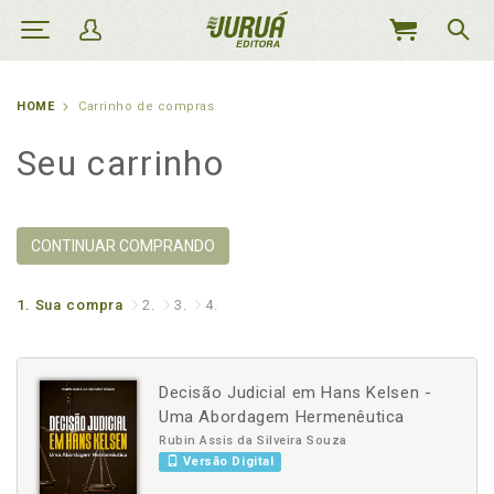
MEU
CARRINHO
HOME
Carrinho de compras
Seu carrinho
CONTINUAR COMPRANDO
1.
Sua compra
2.
3.
4.
Decisão Judicial em Hans Kelsen -
Uma Abordagem Hermenêutica
Rubin Assis da Silveira Souza
Versão Digital