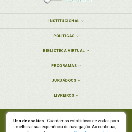
INSTITUCIONAL
POLÍTICAS
BIBLIOTECA VIRTUAL
PROGRAMAS
JURUÁDOCS
LIVREIROS
Uso de cookies
- Guardamos estatísticas de visitas para
Juruá Editora Ltda., CNPJ 77.535.508/0001-19
melhorar sua experiência de navegação. Ao continuar,
Juruá Informática Ltda., CNPJ 01.701.561/0001-80