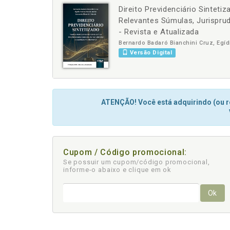
Direito Previdenciário Sinteti
-
+
Relevantes Súmulas, Jurispru
- Revista e Atualizada
Bernardo Badaró Bianchini Cruz, Egíd
Versão Digital
ATENÇÃO! Você está adquirindo (ou re
Cupom / Código promocional:
Se possuir um cupom/código promocional,
informe-o abaixo e clique em ok
Ok