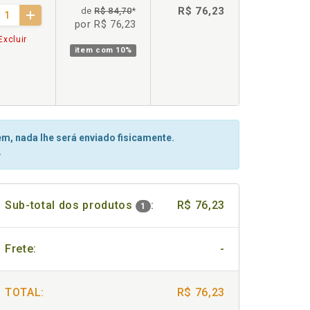
R$ 76,23
de
R$ 84,70
*
por R$ 76,23
Excluir
item com
10%
m, nada lhe será enviado fisicamente.
.
Sub-total dos produtos
:
R$ 76,23
1
Frete:
-
TOTAL:
R$ 76,23