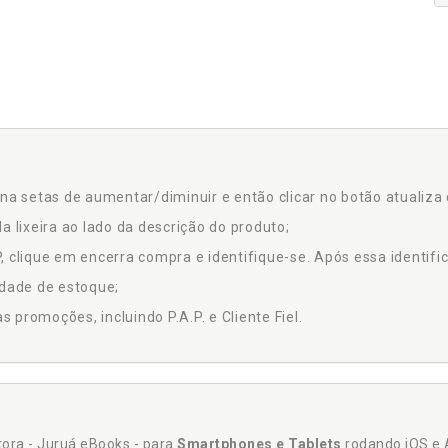
na setas de aumentar/diminuir e então clicar no botão atualiza 
a lixeira ao lado da descrição do produto;
 clique em encerra compra e identifique-se. Após essa identific
idade de estoque;
promoções, incluindo P.A.P. e Cliente Fiel.
itora - Juruá eBooks - para
Smartphones e Tablets
rodando iOS e 