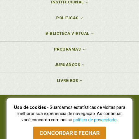
INSTITUCIONAL
POLÍTICAS
BIBLIOTECA VIRTUAL
PROGRAMAS
JURUÁDOCS
LIVREIROS
Uso de cookies
- Guardamos estatísticas de visitas para
Juruá Editora Ltda., CNPJ 77.535.508/0001-19
melhorar sua experiência de navegação. Ao continuar,
Juruá Informática Ltda., CNPJ 01.701.561/0001-80
você concorda com nossa
política de privacidade
.
NOVO ENDEREÇO:
R. Flávio Dallegrave, 7665, São Lourenço |
Curitiba - Paraná - CEP 82210-310
CONCORDAR E FECHAR
Atendimento: (41) 4009-3900
|
Vendas Atacado: (41) 4009-3939
|