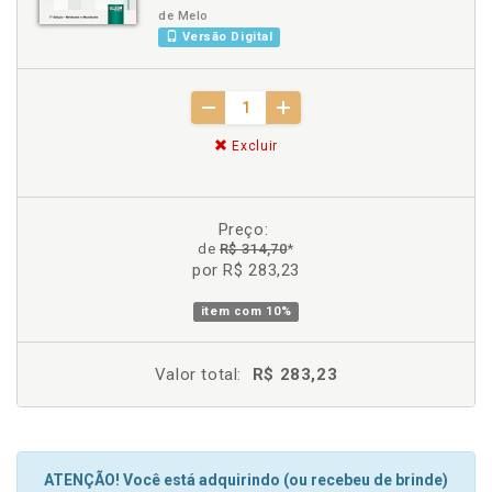
de Melo
Versão Digital
Excluir
Preço:
de
R$ 314,70
*
por R$ 283,23
item com
10%
Valor total:
R$ 283,23
ATENÇÃO! Você está adquirindo (ou recebeu de brinde)