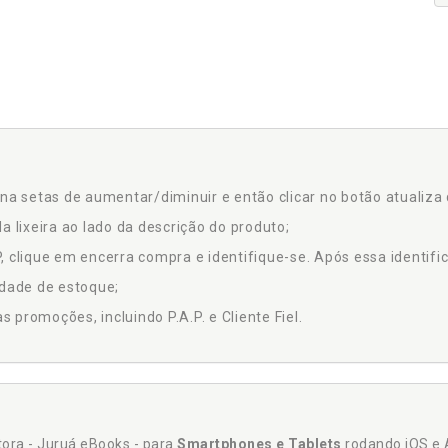
na setas de aumentar/diminuir e então clicar no botão atualiza 
a lixeira ao lado da descrição do produto;
 clique em encerra compra e identifique-se. Após essa identific
idade de estoque;
promoções, incluindo P.A.P. e Cliente Fiel.
itora - Juruá eBooks - para
Smartphones e Tablets
rodando iOS e 