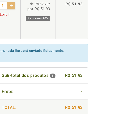
R$ 51,93
de
R$ 57,70
*
por R$ 51,93
Excluir
item com
10%
m, nada lhe será enviado fisicamente.
.
Sub-total dos produtos
:
R$ 51,93
1
Frete:
-
TOTAL:
R$ 51,93