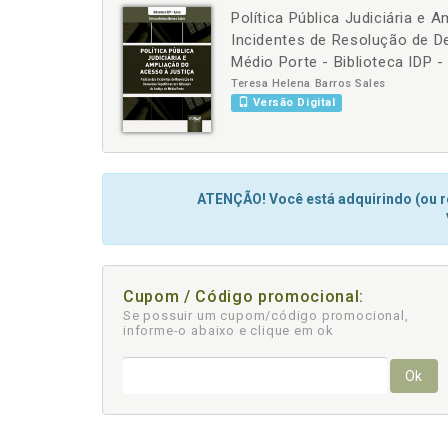
Política Pública Judiciária e 
-
+
Incidentes de Resolução de D
Médio Porte - Biblioteca IDP -
Teresa Helena Barros Sales
Versão Digital
ATENÇÃO! Você está adquirindo (ou re
Cupom / Código promocional:
Se possuir um cupom/código promocional,
informe-o abaixo e clique em ok
Ok