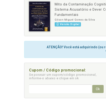
Mito da Contaminação Cognitiv
-
+
Sistema Acusatório e Dever Co
Fundamentais
Gilson Miguel Gomes da Silva
Versão Digital
ATENÇÃO! Você está adquirindo (ou re
Cupom / Código promocional:
Se possuir um cupom/código promocional,
informe-o abaixo e clique em ok
Ok