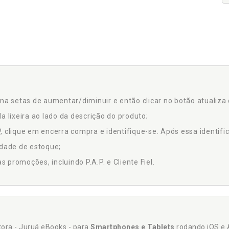
na setas de aumentar/diminuir e então clicar no botão atualiza 
a lixeira ao lado da descrição do produto;
 clique em encerra compra e identifique-se. Após essa identific
idade de estoque;
promoções, incluindo P.A.P. e Cliente Fiel.
itora - Juruá eBooks - para
Smartphones e Tablets
rodando iOS e 