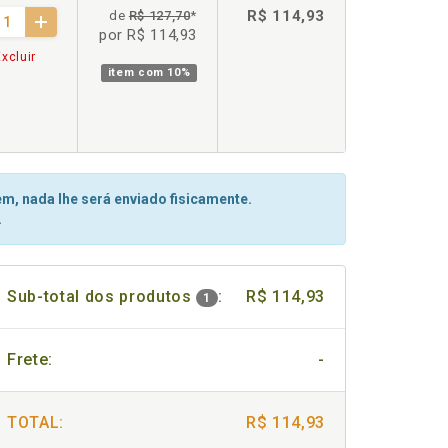
R$ 114,93
de
R$ 127,70
*
por R$ 114,93
xcluir
item com
10%
m, nada lhe será enviado fisicamente.
.
Sub-total dos produtos
:
R$ 114,93
1
Frete:
-
TOTAL:
R$ 114,93