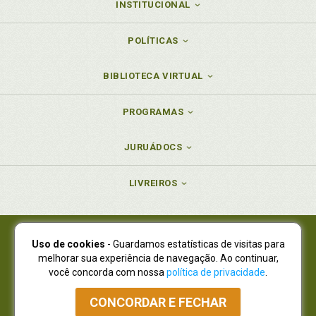
INSTITUCIONAL
POLÍTICAS
BIBLIOTECA VIRTUAL
PROGRAMAS
JURUÁDOCS
LIVREIROS
Uso de cookies
- Guardamos estatísticas de visitas para
Juruá Editora Ltda., CNPJ 77.535.508/0001-19
melhorar sua experiência de navegação. Ao continuar,
Juruá Informática Ltda., CNPJ 01.701.561/0001-80
você concorda com nossa
política de privacidade
.
NOVO ENDEREÇO:
R. Flávio Dallegrave, 7665, São Lourenço |
Curitiba - Paraná - CEP 82210-310
CONCORDAR E FECHAR
Atendimento: (41) 4009-3900
|
Vendas Atacado: (41) 4009-3939
|