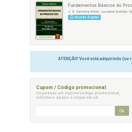
Fundamentos Básicos do Proces
-
+
J. E. Carreira Alvim, Luciana Gontijo C
Versão Digital
ATENÇÃO! Você está adquirindo (ou re
Cupom / Código promocional:
Se possuir um cupom/código promocional,
informe-o abaixo e clique em ok
Ok