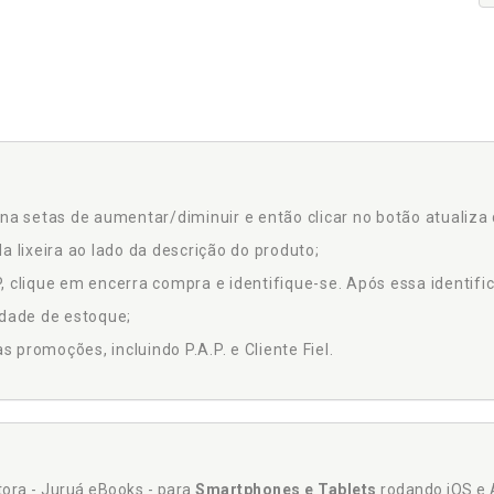
na setas de aumentar/diminuir e então clicar no botão atualiza 
a lixeira ao lado da descrição do produto;
 clique em encerra compra e identifique-se. Após essa identific
idade de estoque;
promoções, incluindo P.A.P. e Cliente Fiel.
itora - Juruá eBooks - para
Smartphones e Tablets
rodando iOS e 