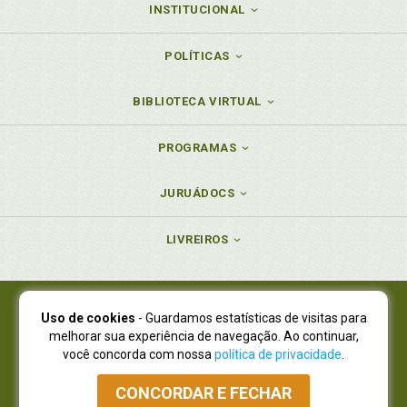
INSTITUCIONAL
POLÍTICAS
BIBLIOTECA VIRTUAL
PROGRAMAS
JURUÁDOCS
LIVREIROS
Uso de cookies
- Guardamos estatísticas de visitas para
Juruá Editora Ltda., CNPJ 77.535.508/0001-19
melhorar sua experiência de navegação. Ao continuar,
Juruá Informática Ltda., CNPJ 01.701.561/0001-80
você concorda com nossa
política de privacidade
.
NOVO ENDEREÇO:
R. Flávio Dallegrave, 7665, São Lourenço |
Curitiba - Paraná - CEP 82210-310
CONCORDAR E FECHAR
Atendimento: (41) 4009-3900
|
Vendas Atacado: (41) 4009-3939
|