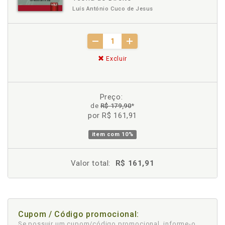
Luís António Cuco de Jesus
Excluir
Preço:
de
R$ 179,90
*
por R$ 161,91
item com
10%
Valor total:
R$ 161,91
Cupom / Código promocional:
Se possuir um cupom/código promocional, informe-o