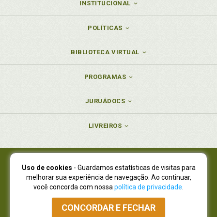
INSTITUCIONAL
POLÍTICAS
BIBLIOTECA VIRTUAL
PROGRAMAS
JURUÁDOCS
LIVREIROS
Uso de cookies
- Guardamos estatísticas de visitas para
Juruá Editora Ltda., CNPJ 77.535.508/0001-19
melhorar sua experiência de navegação. Ao continuar,
Juruá Informática Ltda., CNPJ 01.701.561/0001-80
você concorda com nossa
política de privacidade
.
NOVO ENDEREÇO:
R. Flávio Dallegrave, 7665, São Lourenço |
Curitiba - Paraná - CEP 82210-310
CONCORDAR E FECHAR
Atendimento: (41) 4009-3900
|
Vendas Atacado: (41) 4009-3939
|