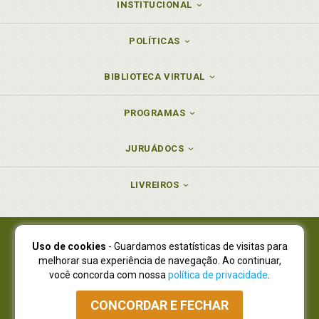
INSTITUCIONAL
POLÍTICAS
BIBLIOTECA VIRTUAL
PROGRAMAS
JURUÁDOCS
LIVREIROS
Uso de cookies
- Guardamos estatísticas de visitas para
Juruá Editora Ltda., CNPJ 77.535.508/0001-19
melhorar sua experiência de navegação. Ao continuar,
Juruá Informática Ltda., CNPJ 01.701.561/0001-80
você concorda com nossa
política de privacidade
.
NOVO ENDEREÇO:
R. Flávio Dallegrave, 7665, São Lourenço |
Curitiba - Paraná - CEP 82210-310
CONCORDAR E FECHAR
Atendimento: (41) 4009-3900
|
Vendas Atacado: (41) 4009-3939
|