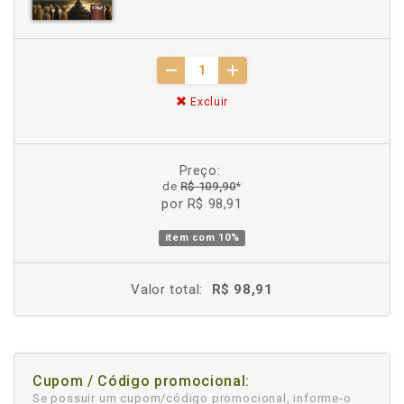
Excluir
Preço:
de
R$ 109,90
*
por R$ 98,91
item com
10%
Valor total:
R$ 98,91
Cupom / Código promocional:
Se possuir um cupom/código promocional, informe-o