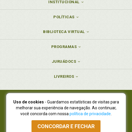
INSTITUCIONAL
POLÍTICAS
BIBLIOTECA VIRTUAL
PROGRAMAS
JURUÁDOCS
LIVREIROS
Uso de cookies
- Guardamos estatísticas de visitas para
Juruá Editora Ltda., CNPJ 77.535.508/0001-19
melhorar sua experiência de navegação. Ao continuar,
Juruá Informática Ltda., CNPJ 01.701.561/0001-80
você concorda com nossa
política de privacidade
.
NOVO ENDEREÇO:
R. Flávio Dallegrave, 7665, São Lourenço |
Curitiba - Paraná - CEP 82210-310
CONCORDAR E FECHAR
Atendimento: (41) 4009-3900
|
Vendas Atacado: (41) 4009-3939
|