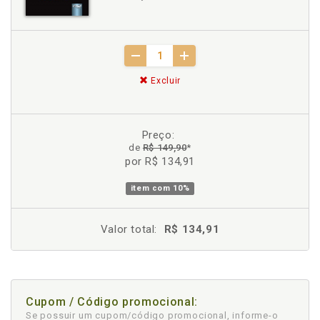
Excluir
Preço:
de
R$ 149,90
*
por R$ 134,91
item com
10%
Valor total:
R$ 134,91
Cupom / Código promocional:
Se possuir um cupom/código promocional, informe-o