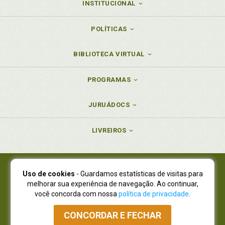
INSTITUCIONAL
POLÍTICAS
BIBLIOTECA VIRTUAL
PROGRAMAS
JURUÁDOCS
LIVREIROS
Uso de cookies
- Guardamos estatísticas de visitas para
Juruá Editora Ltda., CNPJ 77.535.508/0001-19
melhorar sua experiência de navegação. Ao continuar,
Juruá Informática Ltda., CNPJ 01.701.561/0001-80
você concorda com nossa
política de privacidade
.
NOVO ENDEREÇO:
R. Flávio Dallegrave, 7665, São Lourenço |
Curitiba - Paraná - CEP 82210-310
CONCORDAR E FECHAR
Atendimento: (41) 4009-3900
|
Vendas Atacado: (41) 4009-3939
|