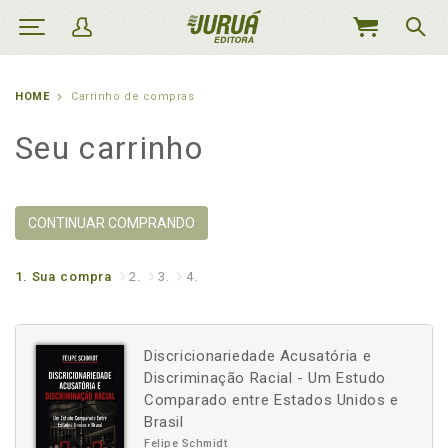
MEU
CARRINHO
HOME
Carrinho de compras
Seu carrinho
CONTINUAR COMPRANDO
1.
Sua compra
2.
3.
4.
Discricionariedade Acusatória e
Discriminação Racial - Um Estudo
Comparado entre Estados Unidos e
Brasil
Felipe Schmidt