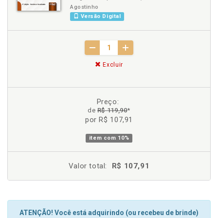
Agostinho
Versão Digital
Excluir
Preço:
de
R$ 119,90
*
por R$ 107,91
item com
10%
Valor total:
R$ 107,91
ATENÇÃO! Você está adquirindo (ou recebeu de brinde)