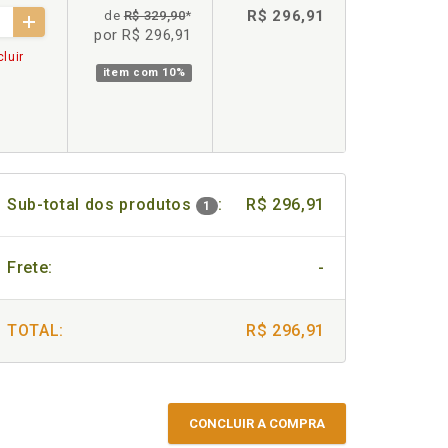
R$ 296,91
de
R$ 329,90
*
por R$ 296,91
luir
item com
10%
Sub-total dos produtos
:
R$ 296,91
1
Frete:
-
TOTAL:
R$ 296,91
CONCLUIR A COMPRA