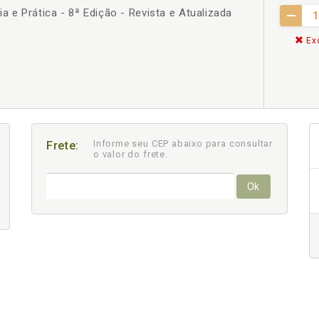
a e Prática - 8ª Edição - Revista e Atualizada
n
Exc
Informe seu CEP abaixo para consultar
Frete:
o valor do frete.
Ok