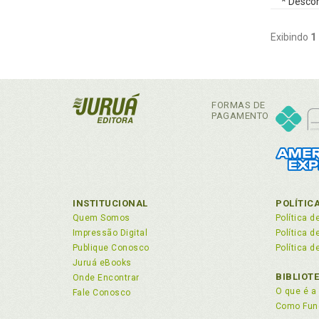
*
Descon
Exibindo
1
FORMAS DE
PAGAMENTO
INSTITUCIONAL
POLÍTIC
Quem Somos
Política d
Impressão Digital
Política 
Publique Conosco
Política d
Juruá eBooks
BIBLIOT
Onde Encontrar
O que é a 
Fale Conosco
Como Fun