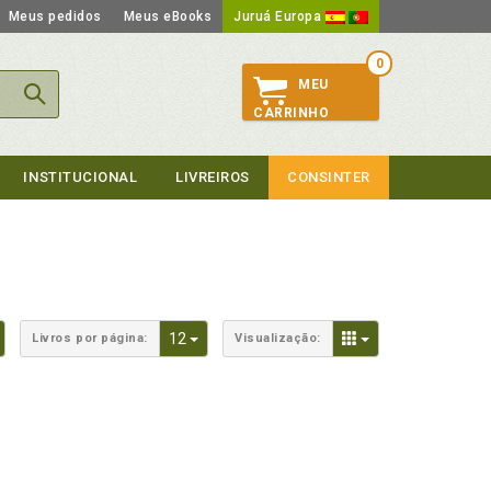
Meus pedidos
Meus eBooks
Juruá Europa
0
MEU
CARRINHO
INSTITUCIONAL
LIVREIROS
CONSINTER
Toggle Dropdown
Toggle Dropdown
Toggle Dropdown
12
Livros por página:
Visualização: