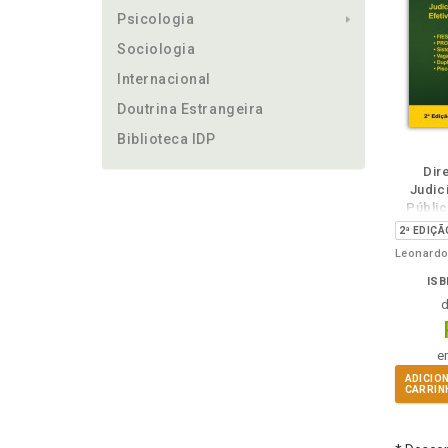
Psicologia
Sociologia
Internacional
Doutrina Estrangeira
Biblioteca IDP
ém
Folheie
Dir
Judici
Públic
Dir
ISB
e
ADICIO
CARRIN