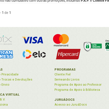
to não cumulativo com outras promoções, incluindo
P.A.P.
e
Cliente Fi
-
1
de
1
AS
PROGRAMAS
e Privacidade
Cliente Fiel
de Trocas e Devoluções
Semeando Livros
e Envio
Programa de Apoio ao Professor
Programa de Apoio à Biblioteca
ECA VIRTUAL
B.V.
JURUÁDOCS
ciona
Acesso ao JuruáDocs