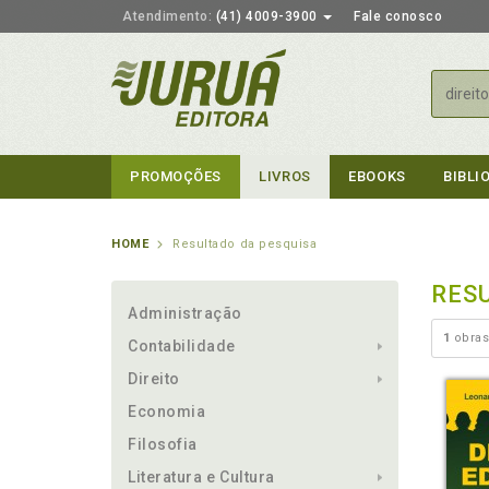
Atendimento:
(41) 4009-3900
Fale conosco
Busca
PROMOÇÕES
LIVROS
EBOOKS
BIBLI
HOME
Resultado da pesquisa
RES
Administração
1
obras
Contabilidade
Direito
Economia
Filosofia
Literatura e Cultura