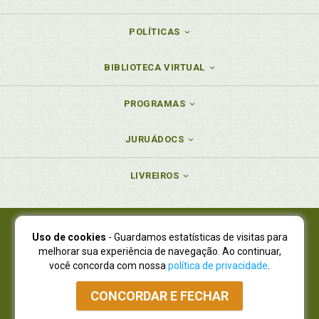
POLÍTICAS
BIBLIOTECA VIRTUAL
PROGRAMAS
JURUÁDOCS
LIVREIROS
Uso de cookies
- Guardamos estatísticas de visitas para
Juruá Editora Ltda., CNPJ 77.535.508/0001-19
melhorar sua experiência de navegação. Ao continuar,
Juruá Informática Ltda., CNPJ 01.701.561/0001-80
você concorda com nossa
política de privacidade
.
NOVO ENDEREÇO:
R. Flávio Dallegrave, 7665, São Lourenço |
Curitiba - Paraná - CEP 82210-310
CONCORDAR E FECHAR
Atendimento: (41) 4009-3900
|
Vendas Atacado: (41) 4009-3939
|
Atendimento via Whatsapp