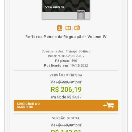
disponível
Disponível
páginas
Reflexos Penais da Regulação - Volume IV
em
na
eBook
B.V.
Coordenador: Thiago Bottino
ISBN:
978652630250-7
Páginas:
490
Publicado em:
19/12/2022
VERSÃO IMPRESSA
de
R$ 229,10
* por
R$ 206,19
em 6x de R$ 34,37
ADICIONAR AO
CARRINHO
VERSÃO DIGITAL
de
R$ 159,90
* por