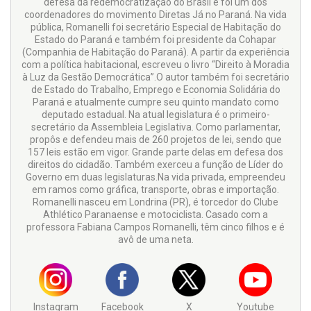
defesa da redemocratização do Brasil e foi um dos
coordenadores do movimento Diretas Já no Paraná. Na vida
pública, Romanelli foi secretário Especial de Habitação do
Estado do Paraná e também foi presidente da Cohapar
(Companhia de Habitação do Paraná). A partir da experiência
com a política habitacional, escreveu o livro “Direito à Moradia
à Luz da Gestão Democrática”.O autor também foi secretário
de Estado do Trabalho, Emprego e Economia Solidária do
Paraná e atualmente cumpre seu quinto mandato como
deputado estadual. Na atual legislatura é o primeiro-
secretário da Assembleia Legislativa. Como parlamentar,
propôs e defendeu mais de 260 projetos de lei, sendo que
157 leis estão em vigor. Grande parte delas em defesa dos
direitos do cidadão. Também exerceu a função de Líder do
Governo em duas legislaturas.Na vida privada, empreendeu
em ramos como gráfica, transporte, obras e importação.
Romanelli nasceu em Londrina (PR), é torcedor do Clube
Athlético Paranaense e motociclista. Casado com a
professora Fabiana Campos Romanelli, têm cinco filhos e é
avô de uma neta.
Instagram
Facebook
X
Youtube