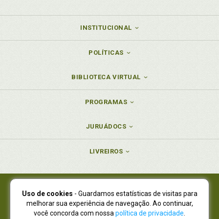
INSTITUCIONAL
POLÍTICAS
BIBLIOTECA VIRTUAL
PROGRAMAS
JURUÁDOCS
LIVREIROS
Uso de cookies
- Guardamos estatísticas de visitas para
Juruá Editora Ltda., CNPJ 77.535.508/0001-19
melhorar sua experiência de navegação. Ao continuar,
Juruá Informática Ltda., CNPJ 01.701.561/0001-80
você concorda com nossa
política de privacidade
.
NOVO ENDEREÇO:
R. Flávio Dallegrave, 7665, São Lourenço |