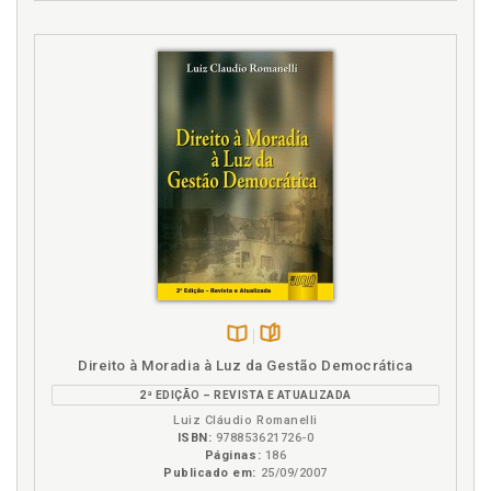
Disponível
páginas
Direito à Moradia à Luz da Gestão Democrática
na
2ª EDIÇÃO – REVISTA E ATUALIZADA
B.V.
Luiz Cláudio Romanelli
ISBN:
978853621726-0
Páginas:
186
Publicado em:
25/09/2007