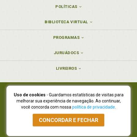
POLÍTICAS
BIBLIOTECA VIRTUAL
PROGRAMAS
JURUÁDOCS
LIVREIROS
Uso de cookies
- Guardamos estatísticas de visitas para
Juruá Editora Ltda., CNPJ 77.535.508/0001-19
melhorar sua experiência de navegação. Ao continuar,
Juruá Informática Ltda., CNPJ 01.701.561/0001-80
você concorda com nossa
política de privacidade
.
NOVO ENDEREÇO:
R. Flávio Dallegrave, 7665, São Lourenço |
Curitiba - Paraná - CEP 82210-310
CONCORDAR E FECHAR
Atendimento: (41) 4009-3900
|
Vendas Atacado: (41) 4009-3939
|
Atendimento via Whatsapp
NÃO DISPOMOS MAIS DE SHOWROOW