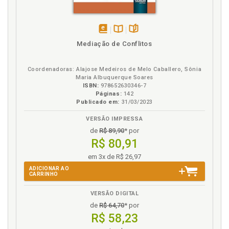
disponível
Disponível
páginas
Mediação de Conflitos
em
na
eBook
B.V.
Coordenadoras: Alajose Medeiros de Melo Caballero, Sônia
Maria Albuquerque Soares
ISBN:
978652630346-7
Páginas:
142
Publicado em:
31/03/2023
VERSÃO IMPRESSA
de
R$ 89,90
* por
R$ 80,91
em 3x de R$ 26,97
ADICIONAR AO
CARRINHO
VERSÃO DIGITAL
de
R$ 64,70
* por
R$ 58,23