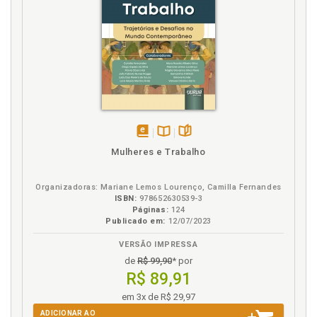
disponível
Disponível
páginas
Mulheres e Trabalho
em
na
eBook
B.V.
Organizadoras: Mariane Lemos Lourenço, Camilla Fernandes
ISBN:
978652630539-3
Páginas:
124
Publicado em:
12/07/2023
VERSÃO IMPRESSA
de
R$ 99,90
* por
R$ 89,91
em 3x de R$ 29,97
ADICIONAR AO