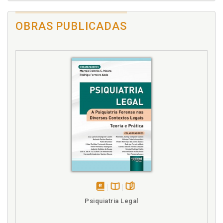
OBRAS PUBLICADAS
disponível
Disponível
páginas
Psiquiatria Legal
em
na
eBook
B.V.