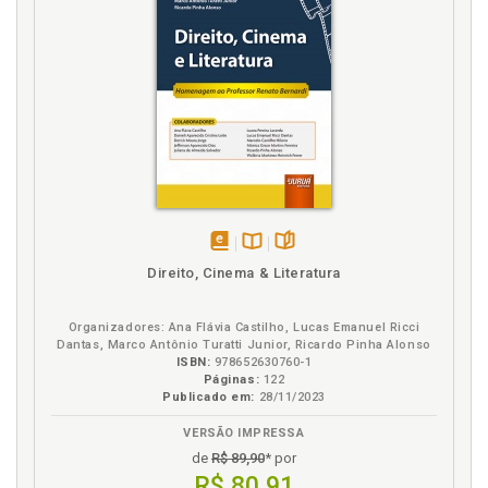
disponível
Disponível
páginas
Direito, Cinema & Literatura
em
na
eBook
B.V.
Organizadores: Ana Flávia Castilho, Lucas Emanuel Ricci
Dantas, Marco Antônio Turatti Junior, Ricardo Pinha Alonso
ISBN:
978652630760-1
Páginas:
122
Publicado em:
28/11/2023
VERSÃO IMPRESSA
de
R$ 89,90
* por
R$ 80,91