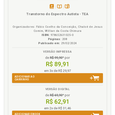
disponível
Disponível
páginas
Transtorno do Espectro Autista - TEA
em
na
eBook
B.V.
Organizadores: Fábio Coelho da Conceição, Chaloê de Jesus
Comim, Willian da Costa Chimura
ISBN:
978652631025-0
Páginas:
208
Publicado em:
29/02/2024
VERSÃO IMPRESSA
de
R$ 99,90
* por
R$ 89,91
em 3x de R$ 29,97
ADICIONAR AO
CARRINHO
VERSÃO DIGITAL
de
R$ 69,90
* por
R$ 62,91
em 2x de R$ 31,46
ADICIONAR EBOOK