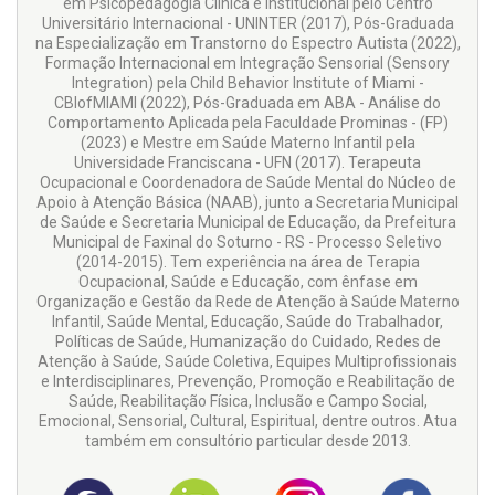
em Psicopedagogia Clínica e Institucional pelo Centro
Universitário Internacional - UNINTER (2017), Pós-Graduada
na Especialização em Transtorno do Espectro Autista (2022),
Formação Internacional em Integração Sensorial (Sensory
Integration) pela Child Behavior Institute of Miami -
CBIofMIAMI (2022), Pós-Graduada em ABA - Análise do
Comportamento Aplicada pela Faculdade Prominas - (FP)
(2023) e Mestre em Saúde Materno Infantil pela
Universidade Franciscana - UFN (2017). Terapeuta
Ocupacional e Coordenadora de Saúde Mental do Núcleo de
Apoio à Atenção Básica (NAAB), junto a Secretaria Municipal
de Saúde e Secretaria Municipal de Educação, da Prefeitura
Municipal de Faxinal do Soturno - RS - Processo Seletivo
(2014-2015). Tem experiência na área de Terapia
Ocupacional, Saúde e Educação, com ênfase em
Organização e Gestão da Rede de Atenção à Saúde Materno
Infantil, Saúde Mental, Educação, Saúde do Trabalhador,
Políticas de Saúde, Humanização do Cuidado, Redes de
Atenção à Saúde, Saúde Coletiva, Equipes Multiprofissionais
e Interdisciplinares, Prevenção, Promoção e Reabilitação de
Saúde, Reabilitação Física, Inclusão e Campo Social,
Emocional, Sensorial, Cultural, Espiritual, dentre outros. Atua
também em consultório particular desde 2013.