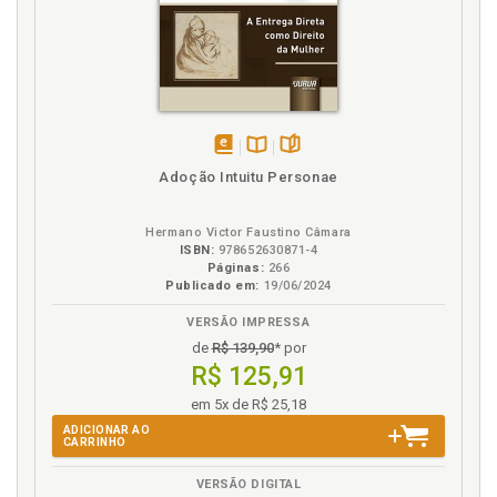
disponível
Disponível
páginas
Adoção Intuitu Personae
em
na
eBook
B.V.
Hermano Victor Faustino Câmara
ISBN:
978652630871-4
Páginas:
266
Publicado em:
19/06/2024
VERSÃO IMPRESSA
de
R$ 139,90
* por
R$ 125,91
em 5x de R$ 25,18
ADICIONAR AO
CARRINHO
VERSÃO DIGITAL