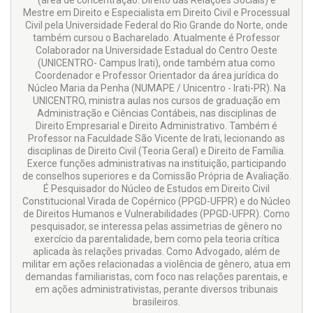
(área de concentração: Direito das Relações Sociais) e
Mestre em Direito e Especialista em Direito Civil e Processual
Civil pela Universidade Federal do Rio Grande do Norte, onde
também cursou o Bacharelado. Atualmente é Professor
Colaborador na Universidade Estadual do Centro Oeste
(UNICENTRO- Campus Irati), onde também atua como
Coordenador e Professor Orientador da área jurídica do
Núcleo Maria da Penha (NUMAPE / Unicentro - Irati-PR). Na
UNICENTRO, ministra aulas nos cursos de graduação em
Administração e Ciências Contábeis, nas disciplinas de
Direito Empresarial e Direito Administrativo. Também é
Professor na Faculdade São Vicente de Irati, lecionando as
disciplinas de Direito Civil (Teoria Geral) e Direito de Família.
Exerce funções administrativas na instituição, participando
de conselhos superiores e da Comissão Própria de Avaliação.
É Pesquisador do Núcleo de Estudos em Direito Civil
Constitucional Virada de Copérnico (PPGD-UFPR) e do Núcleo
de Direitos Humanos e Vulnerabilidades (PPGD-UFPR). Como
pesquisador, se interessa pelas assimetrias de gênero no
exercício da parentalidade, bem como pela teoria crítica
aplicada às relações privadas. Como Advogado, além de
militar em ações relacionadas a violência de gênero, atua em
demandas familiaristas, com foco nas relações parentais, e
em ações administrativistas, perante diversos tribunais
brasileiros.