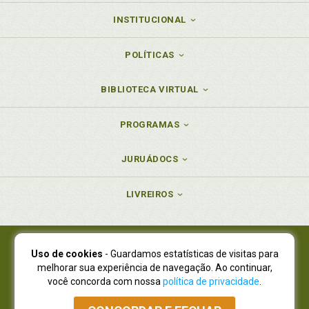
INSTITUCIONAL
POLÍTICAS
BIBLIOTECA VIRTUAL
PROGRAMAS
JURUÁDOCS
LIVREIROS
Uso de cookies
- Guardamos estatísticas de visitas para
Juruá Editora Ltda., CNPJ 77.535.508/0001-19
melhorar sua experiência de navegação. Ao continuar,
Juruá Informática Ltda., CNPJ 01.701.561/0001-80
você concorda com nossa
política de privacidade
.
NOVO ENDEREÇO:
R. Flávio Dallegrave, 7665, São Lourenço |
Curitiba - Paraná - CEP 82210-310