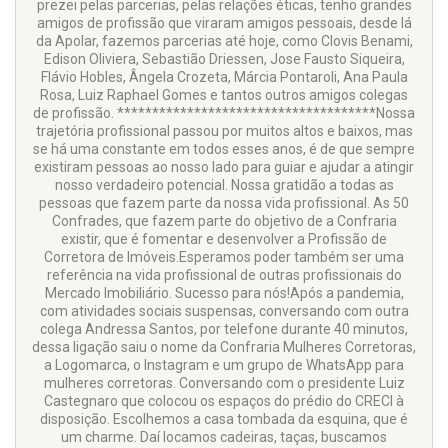
prezei pelas parcerias, pelas relações éticas, tenho grandes
amigos de profissão que viraram amigos pessoais, desde lá
da Apolar, fazemos parcerias até hoje, como Clovis Benami,
Edison Oliviera, Sebastião Driessen, Jose Fausto Siqueira,
Flávio Hobles, Ângela Crozeta, Márcia Pontaroli, Ana Paula
Rosa, Luiz Raphael Gomes e tantos outros amigos colegas
de profissão. *************************************Nossa
trajetória profissional passou por muitos altos e baixos, mas
se há uma constante em todos esses anos, é de que sempre
existiram pessoas ao nosso lado para guiar e ajudar a atingir
nosso verdadeiro potencial. Nossa gratidão a todas as
pessoas que fazem parte da nossa vida profissional. As 50
Confrades, que fazem parte do objetivo de a Confraria
existir, que é fomentar e desenvolver a Profissão de
Corretora de Imóveis.Esperamos poder também ser uma
referência na vida profissional de outras profissionais do
Mercado Imobiliário. Sucesso para nós!Após a pandemia,
com atividades sociais suspensas, conversando com outra
colega Andressa Santos, por telefone durante 40 minutos,
dessa ligação saiu o nome da Confraria Mulheres Corretoras,
a Logomarca, o Instagram e um grupo de WhatsApp para
mulheres corretoras. Conversando com o presidente Luiz
Castegnaro que colocou os espaços do prédio do CRECI à
disposição. Escolhemos a casa tombada da esquina, que é
um charme. Daí locamos cadeiras, taças, buscamos