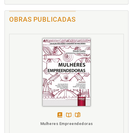
OBRAS PUBLICADAS
disponível
Disponível
páginas
Mulheres Empreendedoras
em
na
eBook
B.V.