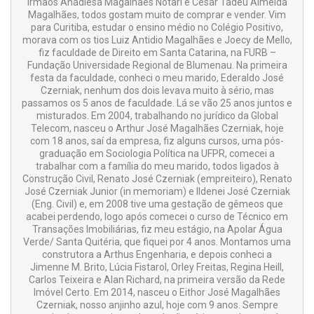
irmãos Anadiesa Magalhães Notari e Cesar Tadeu Almeida
Magalhães, todos gostam muito de comprar e vender. Vim
para Curitiba, estudar o ensino médio no Colégio Positivo,
morava com os tios Luiz Antidio Magalhães e Joecy de Mello,
fiz faculdade de Direito em Santa Catarina, na FURB –
Fundação Universidade Regional de Blumenau. Na primeira
festa da faculdade, conheci o meu marido, Ederaldo José
Czerniak, nenhum dos dois levava muito à sério, mas
passamos os 5 anos de faculdade. Lá se vão 25 anos juntos e
misturados. Em 2004, trabalhando no jurídico da Global
Telecom, nasceu o Arthur José Magalhães Czerniak, hoje
com 18 anos, saí da empresa, fiz alguns cursos, uma pós-
graduação em Sociologia Política na UFPR, comecei a
trabalhar com a família do meu marido, todos ligados à
Construção Civil, Renato José Czerniak (empreiteiro), Renato
José Czerniak Junior (in memoriam) e Ildenei José Czerniak
(Eng. Civil) e, em 2008 tive uma gestação de gêmeos que
acabei perdendo, logo após comecei o curso de Técnico em
Transações Imobiliárias, fiz meu estágio, na Apolar Água
Verde/ Santa Quitéria, que fiquei por 4 anos. Montamos uma
construtora a Arthus Engenharia, e depois conheci a
Jimenne M. Brito, Lúcia Fistarol, Orley Freitas, Regina Heill,
Carlos Teixeira e Alan Richard, na primeira versão da Rede
Imóvel Certo. Em 2014, nasceu o Eithor José Magalhães
Czerniak, nosso anjinho azul, hoje com 9 anos. Sempre