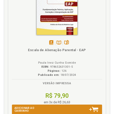
disponível
Disponível
páginas
Escala de Alienação Parental - EAP
em
na
eBook
B.V.
Paula Inez Cunha Gomide
ISBN:
978652631301-5
Páginas:
126
Publicado em:
18/07/2024
VERSÃO IMPRESSA
R$ 79,90
em 3x de R$ 26,63
ADICIONAR AO
CARRINHO