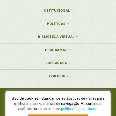
INSTITUCIONAL
POLÍTICAS
BIBLIOTECA VIRTUAL
PROGRAMAS
JURUÁDOCS
LIVREIROS
Uso de cookies
- Guardamos estatísticas de visitas para
Juruá Editora Ltda., CNPJ 77.535.508/0001-19
melhorar sua experiência de navegação. Ao continuar,
Juruá Informática Ltda., CNPJ 01.701.561/0001-80
você concorda com nossa
política de privacidade
.
NOVO ENDEREÇO:
R. Flávio Dallegrave, 7665, São Lourenço |
Curitiba - Paraná - CEP 82210-310