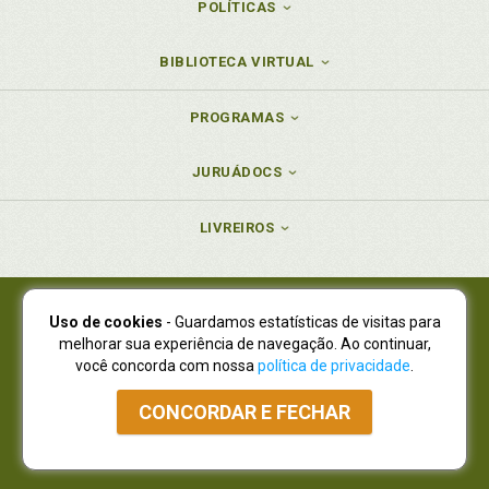
POLÍTICAS
BIBLIOTECA VIRTUAL
PROGRAMAS
JURUÁDOCS
LIVREIROS
Uso de cookies
- Guardamos estatísticas de visitas para
Juruá Editora Ltda., CNPJ 77.535.508/0001-19
melhorar sua experiência de navegação. Ao continuar,
Juruá Informática Ltda., CNPJ 01.701.561/0001-80
você concorda com nossa
política de privacidade
.
NOVO ENDEREÇO:
R. Flávio Dallegrave, 7665, São Lourenço |
Curitiba - Paraná - CEP 82210-310
CONCORDAR E FECHAR
Atendimento: (41) 4009-3900
|
Vendas Atacado: (41) 4009-3939
|
Atendimento via Whatsapp
NÃO DISPOMOS MAIS DE SHOWROOW