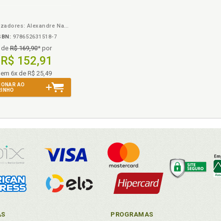
eBook
B.V.
Organizadores: Alexandre Nasser de Melo, Eduardo Oliveira Agustinho, João de Oliveira Rodrigues Filho
SBN:
978652631518-7
de
R$ 169,90
* por
R$ 152,91
em 6x de R$ 25,49
IONAR AO
RINHO
AS
PROGRAMAS