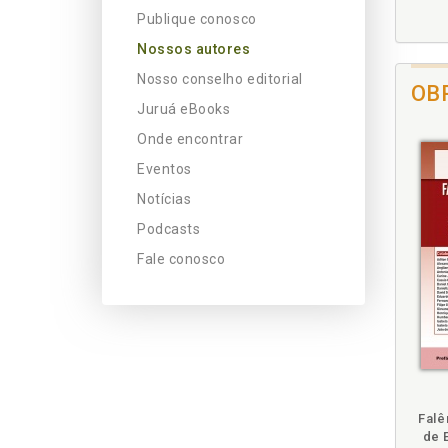
Publique conosco
Nossos autores
Nosso conselho editorial
OB
Juruá eBooks
Onde encontrar
Eventos
Notícias
Podcasts
Fale conosco
m
mbém
Folheie
Falê
de 