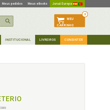
Meus pedidos
Meus eBooks
Juruá Europa
0
MEU
CARRINHO
INSTITUCIONAL
LIVREIROS
CONSINTER
ETERIO
iais