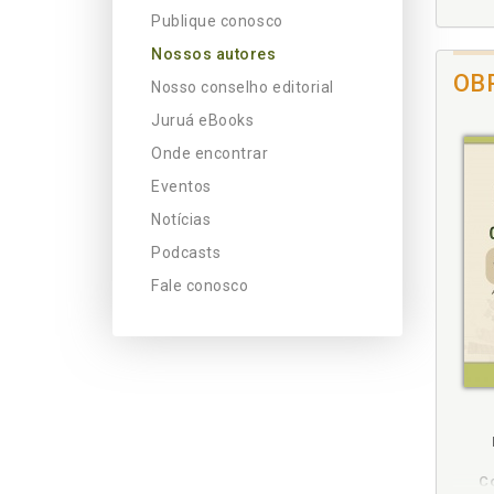
Publique conosco
Nossos autores
OB
Nosso conselho editorial
Juruá eBooks
Onde encontrar
Eventos
Notícias
Podcasts
Fale conosco
m
mbém
Folheie
C