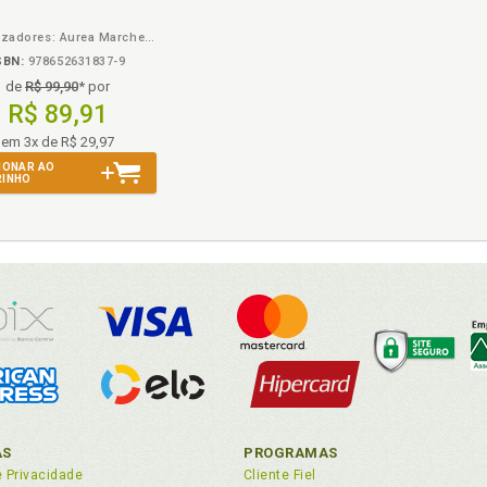
Organizadores: Aurea Marchetti Bandeira, Eumar Evangelista de Menezes Junior, Mariana Rezende Maranhão da Costa
SBN:
978652631837-9
de
R$ 99,90
* por
R$ 89,91
em 3x de R$ 29,97
IONAR AO
RINHO
AS
PROGRAMAS
e Privacidade
Cliente Fiel