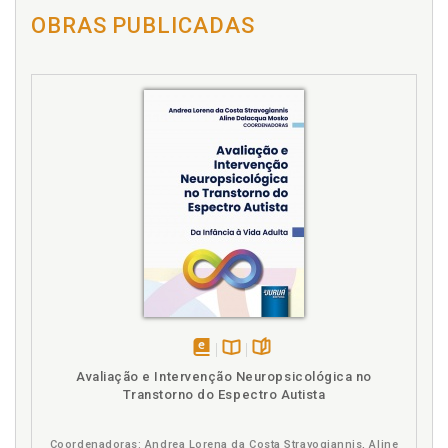
OBRAS PUBLICADAS
disponível
Disponível
páginas
Avaliação e Intervenção Neuropsicológica no
em
na
Transtorno do Espectro Autista
eBook
B.V.
Coordenadoras: Andrea Lorena da Costa Stravogiannis, Aline