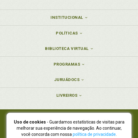
INSTITUCIONAL
POLÍTICAS
BIBLIOTECA VIRTUAL
PROGRAMAS
JURUÁDOCS
LIVREIROS
Uso de cookies
- Guardamos estatísticas de visitas para
Juruá Editora Ltda., CNPJ 77.535.508/0001-19
melhorar sua experiência de navegação. Ao continuar,
Juruá Informática Ltda., CNPJ 01.701.561/0001-80
você concorda com nossa
política de privacidade
.
NOVO ENDEREÇO:
R. Flávio Dallegrave, 7665, São Lourenço |