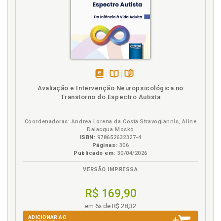
disponível
Disponível
páginas
Avaliação e Intervenção Neuropsicológica no
em
na
Transtorno do Espectro Autista
eBook
B.V.
Coordenadoras: Andrea Lorena da Costa Stravogiannis, Aline
Dalacqua Mosko
ISBN:
978652632327-4
Páginas:
306
Publicado em:
30/04/2026
VERSÃO IMPRESSA
R$ 169,90
em 6x de R$ 28,32
ADICIONAR AO