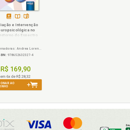
disponível
Disponível
páginas
liação e Intervenção
em
na
uropsicológica no
eBook
B.V.
nstorno do Espectro
Autista
Coordenadoras: Andrea Lorena da Costa Stravogiannis, Aline Dalacqua Mosko
SBN:
978652632327-4
R$ 169,90
em 6x de R$ 28,32
IONAR AO
RINHO